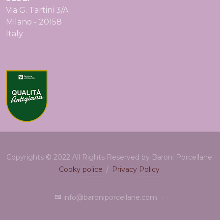
Via G. Tartini 3/A
Milano - 20158
Italy
Copyrights © 2022 All Rights Reserved by Baroni Porcellane.
Cooky police
/
Privacy Policy
info@baroniporcellane.com
·