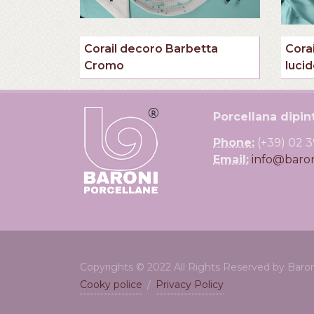
Corail decoro Barbetta
Cora
Cromo
luci
Porcellana dipi
Phone:
(+39) 02 
Email:
info@baro
Copyrights © 2022 All Rights Reserved by Baron
Cooky police
/
Privacy Policy