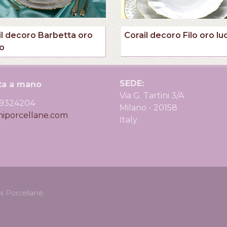
il decoro Barbetta oro
Corail decoro Filo oro lu
do
SEDE:
nta a mano
Via G. Tartini 3/A
39324204
Milano - 20158
niporcellane.com
Italy
i Porcellane.