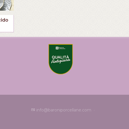
cido
info@baroniporcellane.com
·